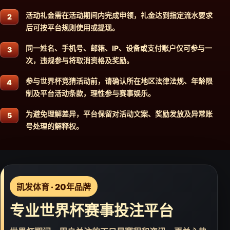
澳门新葡京娱乐城详细介绍
澳门新葡京网站 –
全亚洲知名的优势
在在线博彩品牌激烈竞争的市场环境中，澳门新葡京之所以被
广泛认可为亚洲知名且可信赖的娱乐场所，原因在于：
简洁直观且独特的新葡京界面