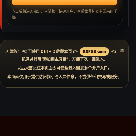
澳门PA厅拥有简单而独特界面的博彩网站
澳门PA厅无需担心的安全保密问题
选择线上平台时，用户最在意的就是隐私与资金安全。对此，
澳门新葡京
持续优化防护架构，确保在学习百家乐规则时也能
安心操作。
用户信息加密存储并多重校验，严防泄露；无论进入老虎机游
戏还是德州扑克房间，都能更放心体验。
优质游戏和透明的奖励
澳门PA真人
汇聚多家优质供应商内容，上线前严格审核与压
力测试，涵盖百家乐规则、老虎机游戏与德州扑克等丰富玩
法。