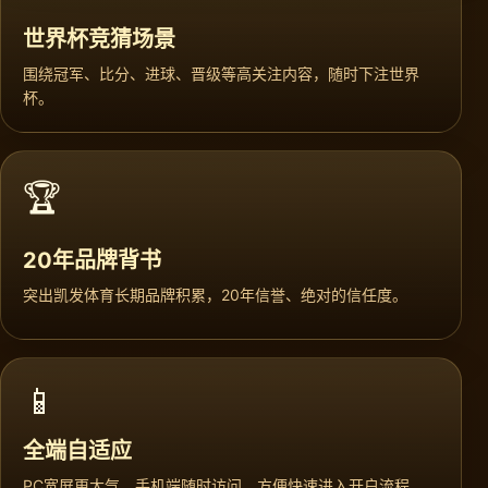
合作伙伴标题4
合作伙伴标题5