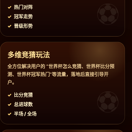
合作伙伴标题8
合作伙伴标题9
澳门新葡京网站
近年新葡京在亚洲娱乐领域持续增长，受关