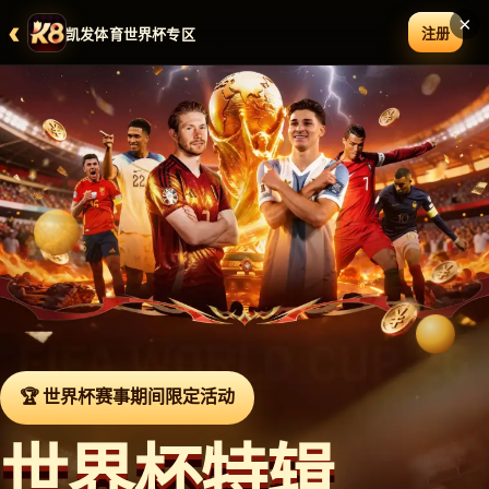
Skip
×
to
content
新葡京
竞猜责任
隐私保护
使用条款
充值提款帮助
澳门新葡京招聘
澳门新葡京下载app
澳门新葡京资讯
澳门新葡京下载APP
澳门新葡京下载APP