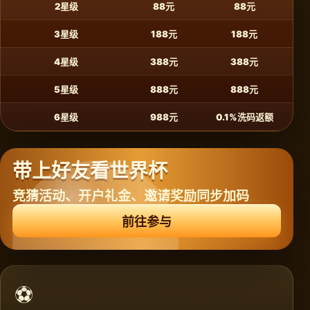
合作伙伴标题2
合作伙伴标题3